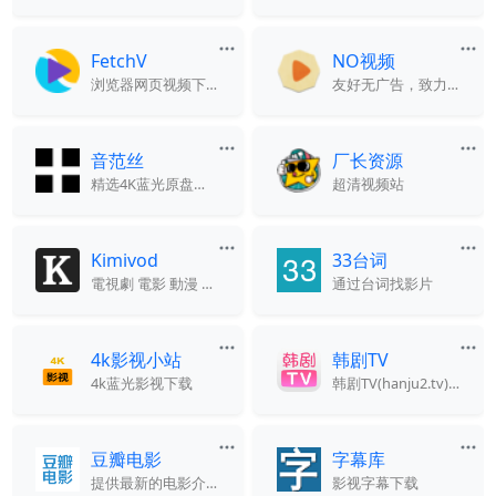
FetchV
NO视频
浏览器网页视频下载插件
友好无广告，致力于最轻松的追剧体验
音范丝
厂长资源
精选4K蓝光原盘下载,顶级收藏
超清视频站
Kimivod
33台词
電視劇 電影 動漫 綜藝 線上看
通过台词找影片
4k影视小站
韩剧TV
4k蓝光影视下载
韩剧TV(hanju2.tv)提供2026年最新最热韩剧在线观看，实时更新热播韩剧排行榜。
豆瓣电影
字幕库
提供最新的电影介绍及评论
影视字幕下载