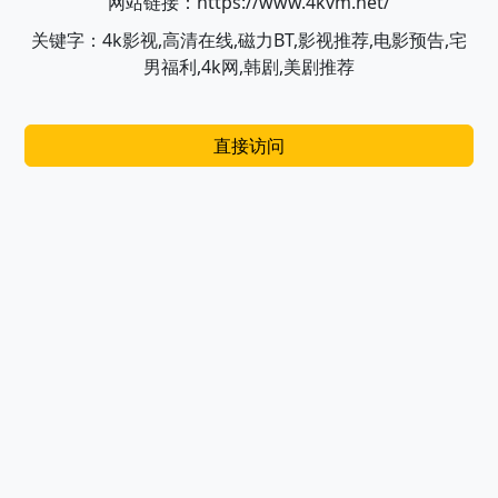
网站链接：https://www.4kvm.net/
关键字：4k影视,高清在线,磁力BT,影视推荐,电影预告,宅
男福利,4k网,韩剧,美剧推荐
直接访问