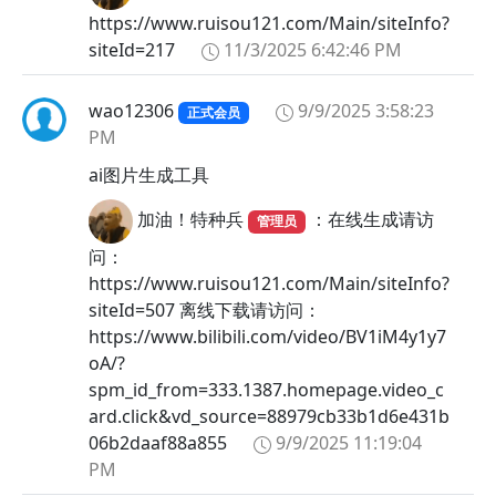
https://www.ruisou121.com/Main/siteInfo?
siteId=217
11/3/2025 6:42:46 PM
wao12306
9/9/2025 3:58:23
正式会员
PM
ai图片生成工具
加油！特种兵
：在线生成请访
管理员
问：
https://www.ruisou121.com/Main/siteInfo?
siteId=507 离线下载请访问：
https://www.bilibili.com/video/BV1iM4y1y7
oA/?
spm_id_from=333.1387.homepage.video_c
ard.click&vd_source=88979cb33b1d6e431b
06b2daaf88a855
9/9/2025 11:19:04
PM