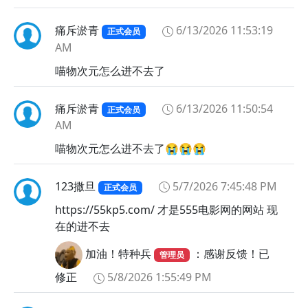
😪
😫
痛斥淤青
6/13/2026 11:53:19
正式会员
😬
AM
😭
喵物次元怎么进不去了
😮
😯
痛斥淤青
6/13/2026 11:50:54
正式会员
😰
AM
😱
喵物次元怎么进不去了😭😭😭
😲
😳
123撒旦
5/7/2026 7:45:48 PM
正式会员
😴
https://55kp5.com/ 才是555电影网的网站 现
😵
在的进不去
😶
加油！特种兵
：感谢反馈！已
管理员
😷
🙁
修正
5/8/2026 1:55:49 PM
🙂