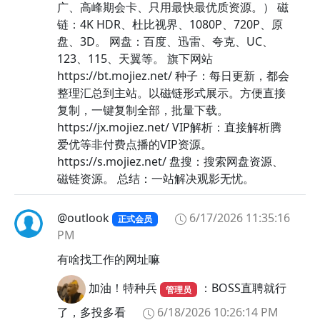
😛
广、高峰期会卡、只用最快最优质资源。） 磁
链：4K HDR、杜比视界、1080P、720P、原
😜
盘、3D。 网盘：百度、迅雷、夸克、UC、
😝
123、115、天翼等。 旗下网站
😞
https://bt.mojiez.net/ 种子：每日更新，都会
😟
整理汇总到主站。以磁链形式展示。方便直接
😠
复制，一键复制全部，批量下载。
😠
https://jx.mojiez.net/ VIP解析：直接解析腾
爱优等非付费点播的VIP资源。
😡
https://s.mojiez.net/ 盘搜：搜索网盘资源、
😢
磁链资源。 总结：一站解决观影无忧。
😣
😤
@outlook
6/17/2026 11:35:16
正式会员
😥
PM
😦
有啥找工作的网址嘛
😧
😨
加油！特种兵
：BOSS直聘就行
管理员
😩
了，多投多看
6/18/2026 10:26:14 PM