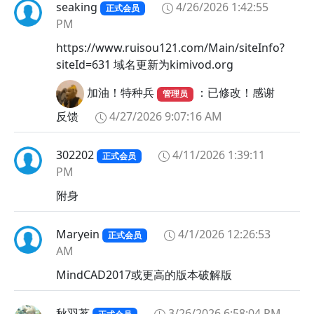
seaking
4/26/2026 1:42:55
🙃
正式会员
PM
🙄
🤐
https://www.ruisou121.com/Main/siteInfo?
siteId=631 域名更新为kimivod.org
🤑
🤒
加油！特种兵
：已修改！感谢
管理员
🤓
反馈
4/27/2026 9:07:16 AM
🤔
🤕
302202
4/11/2026 1:39:11
正式会员
🤠
PM
🤡
附身
🤢
🤣
Maryein
4/1/2026 12:26:53
正式会员
🤤
AM
🤥
MindCAD2017或更高的版本破解版
🤧
🤨
秋羽茗
3/26/2026 6:58:04 PM