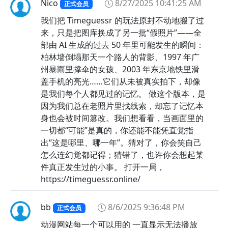
Nico
8/27/2025 10:41:25 AM
正式会员
我们把 Timeguessr 的玩法原封不动地搬了过
来，只是把图库换成了另一批“假照片”——全
部由 AI 生成的过去 50 年里可能发生的瞬间：
柏林墙倒塌那天一个路人的背影、1997 年广
州暴雨里撑伞的女孩、2003 年东京地铁里滑
盖手机的亮光……它们从未被真实拍下，却像
是我们每个人都见过的记忆。 做这个版本，是
因为我们总在老照片里找线索，却忘了记忆本
身也会被时间篡改。我们想看看，当画面里的
一切都“可能”是真的，你还能不能凭直觉指
出“这是哪里、哪一年”。猜对了，你会笑自己
怎么连幻觉都记得；猜错了，也许你会想起某
件真正发生过的小事。 打开一局，
https://timeguessr.online/
bb
8/6/2025 9:36:48 PM
正式会员
动漫网站每一个可以用的 一直显示无法播放