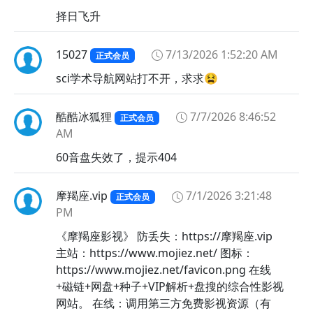
😋
择日飞升
😌
😍
15027
7/13/2026 1:52:20 AM
正式会员
😎
sci学术导航网站打不开，求求😫
😏
😐
酷酷冰狐狸
7/7/2026 8:46:52
正式会员
😑
AM
😒
60音盘失效了，提示404
😓
😔
摩羯座.vip
7/1/2026 3:21:48
正式会员
😕
PM
😖
《摩羯座影视》 防丢失：https://摩羯座.vip
😗
主站：https://www.mojiez.net/ 图标：
😘
https://www.mojiez.net/favicon.png 在线
😙
+磁链+网盘+种子+VIP解析+盘搜的综合性影视
😚
网站。 在线：调用第三方免费影视资源（有