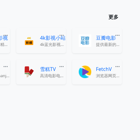
更多
e影视
4k影视小站
豆瓣电影
蓝光超清精品影视在线
4k蓝光影视下载
提供最新的电影介绍及评论
V
雪糕TV
FetchV
韩剧TV(hanju2.tv)提供2026年最新最热韩剧在线观看，实时更新热播韩剧排行榜。
高清电影电视剧综艺极速在线观看
浏览器网页视频下载插件