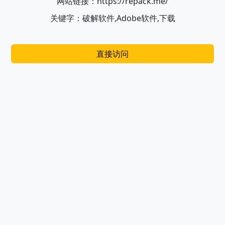
网站链接：https://repack.me/
关键字：破解软件,Adobe软件,下载
直接访问