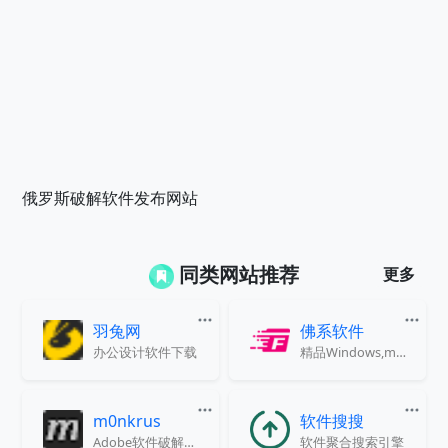
俄罗斯破解软件发布网站
同类网站推荐
更多
羽兔网
佛系软件
办公设计软件下载
精品Windows,macOS破解软件下载
m0nkrus
软件搜搜
Adobe软件破解发布站
软件聚合搜索引擎