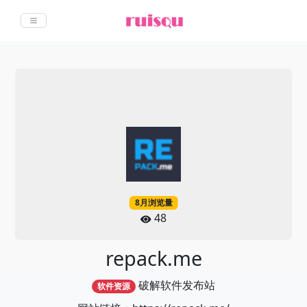
8月浏览量
48
repack.me
破解软件发布站
软件资源