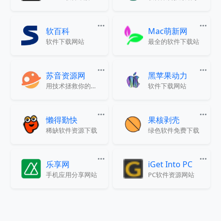
软百科
Mac萌新网
软件下载网站
最全的软件下载站
苏音资源网
黑苹果动力
用技术拯救你的不开心
软件下载网站
懒得勤快
果核剥壳
稀缺软件资源下载
绿色软件免费下载
乐享网
iGet Into PC
手机应用分享网站
PC软件资源网站