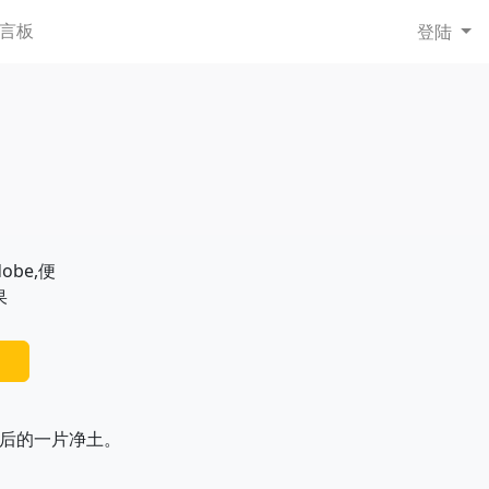
言板
登陆
obe,便
果
最后的一片净土。