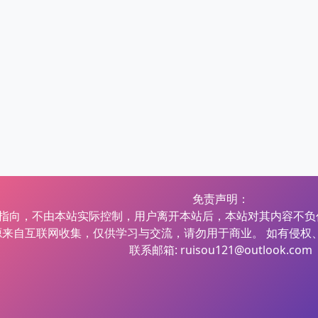
免责声明：
指向，不由本站实际控制，用户离开本站后，本站对其内容不负
源来自互联网收集，仅供学习与交流，请勿用于商业。 如有侵权
联系邮箱: ruisou121@outlook.com