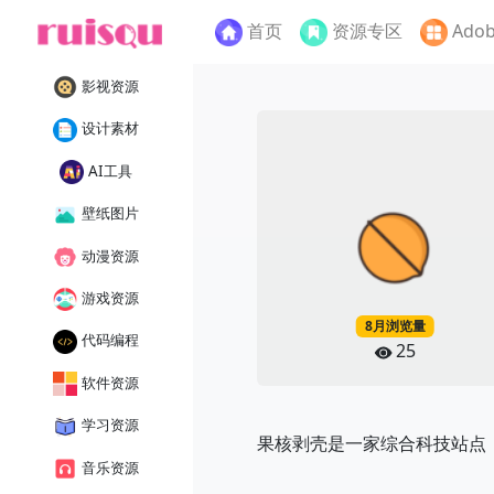
首页
资源专区
Ado
影视资源
设计素材
AI工具
壁纸图片
动漫资源
游戏资源
8月浏览量
代码编程
25
软件资源
学习资源
果核剥壳是一家综合科技站点，
音乐资源