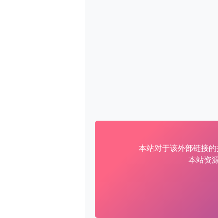
本站对于该外部链接的
本站资