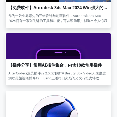
【免费软件】Autodesk 3ds Max 2024 Win强大的三维设计与动画软件 中文/英文多语
作为一款业界领先的三维设计与动画软件，Autodesk 3ds Max
2024拥有一系列先进的工具和功能，可以帮助用户创造出令人惊叹
的三维动画、建模和视觉效果。本文将介绍Autodesk 3ds Max
2024的主要功能和特点，以及它在设计和动画领域的应用。
【插件分享】常用AE插件集合，内含18款常用插件
AfterCodecs渲染插件v2.2.0 太阳插件 Beauty Box Video人像磨皮
润肤美颜视频插件12、 Bang三维枪口火焰闪光火花枪火特效
Trapcode Suite 15.1.8汉化版 Newton牛顿动力学插件 Mocha Pro
专业摄像机反求平面摩卡跟踪插件15、Red Giant VFX Suite红巨人
视觉特效合成插3、 Optical Flares镜头光晕 REVisionFX视觉特效插
件合集 E3D三维模型插件v2.2.2 build 2168 AE脚
本 Motion Design School - Motion Tools 2.0.zip AI智能无损放大中
文汉化AE PR插件Scaleup Saber能量激光描边光效特效插件
Aescripts Real Glow真实辉光特效插件 VideoCopilot FXConsole特