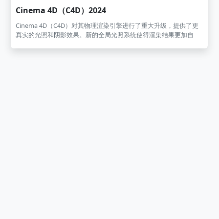
效管理控制工具 AE插件-笔触式可变粗细路径渐变描边动画
Cinema 4D（C4D）2024
Thicc Stroke... Stardust节点式三 维粒子特效星尘粒子插件
motion3教程 Red Giant Magic Bullet Suite红巨人降噪磨皮美颜..新
Cinema 4D（C4D）对其物理渲染引擎进行了重大升级，提供了更
增三款外置插件 Sapphire视觉特效和转场蓝宝石插件 Plexus点线
真实的光照和阴影效果。新的全局光照系统使得渲染结果更加自
面三维粒子插件 VideoCopilot Color Vibrance着色插件
然，尤其在处理复杂场景时表现尤为出色。