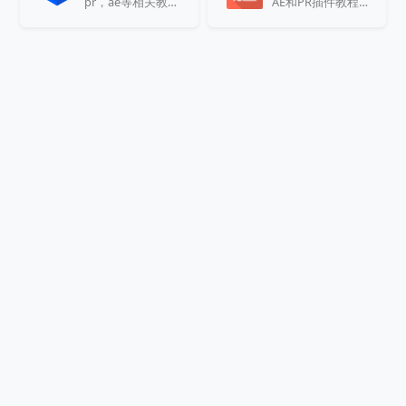
pr，ae等相关教程，插件和软件下载
AE和PR插件教程下载