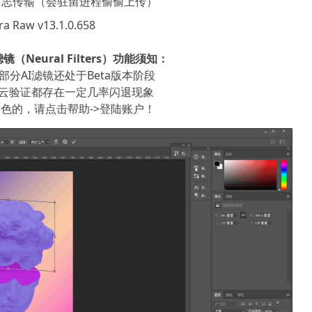
 日志传输（会驻留进程偷偷上传）
w v13.1.0.658
滤镜（Neural Filters）功能须知：
分AI滤镜还处于Beta版本阶段
为云验证都存在一定几率闪退现象
rs 是灰色的，请点击帮助->登陆账户！