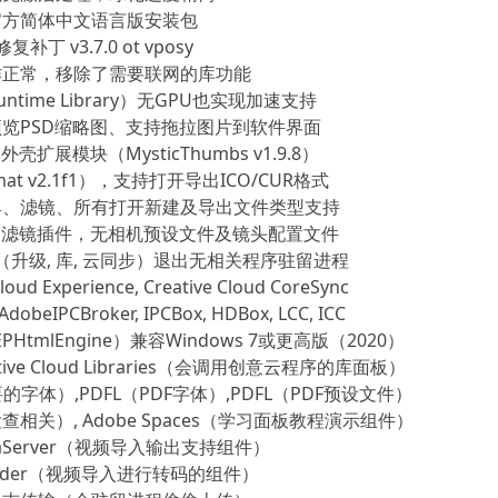
载的官方简体中文语言版安装包
丁 v3.7.0 ot vposy
作正常，移除了需要联网的库功能
ntime Library）无GPU也实现加速支持
览PSD缩略图、支持拖拉图片到软件界面
展模块（MysticThumbs v1.9.8）
t v2.1f1），支持打开导出ICO/CUR格式
具、滤镜、所有打开新建及导出文件类型支持
aw 滤镜插件，无相机预设文件及镜头配置文件
（升级, 库, 云同步）退出无相关程序驻留进程
oud Experience, Creative Cloud CoreSync
 AdobeIPCBroker, IPCBox, HDBox, LCC, ICC
tmlEngine）兼容Windows 7或更高版（2020）
ative Cloud Libraries（会调用创意云程序的库面板）
要的字体）,PDFL（PDF字体）,PDFL（PDF预设文件）
写检查相关）, Adobe Spaces（学习面板教程演示组件）
diaServer（视频导入输出支持组件）
ncoder（视频导入进行转码的组件）