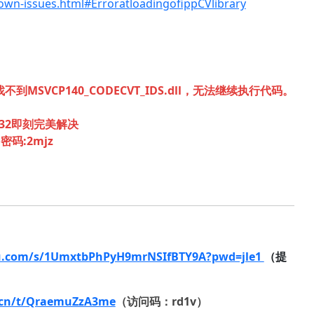
wn-issues.html#ErroratloadingofippCVlibrary
到MSVCP140_CODECVT_IDS.dll，无法继续执行代码。
em32即刻完美解决
密码:2mjz
du.com/s/1UmxtbPhPyH9mrNSIfBTY9A?pwd=jle1
（提
9.cn/t/QraemuZzA3me
（访问码：rd1v）