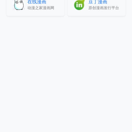
在线漫画
豆丁漫画
动漫之家漫画网
原创漫画发行平台