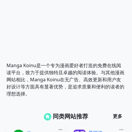
Manga Koinu是一个专为漫画爱好者打造的免费在线阅
读平台，致力于提供独特且卓越的阅读体验。与其他漫画
网站相比，Manga Koinu在无广告、高效更新和用户友
好设计等方面具有显著优势，是追求质量和便利的读者的
理想选择。
同类网站推荐
更多