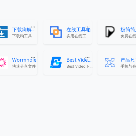
下载狗解析工具
在线工具箱
极简简
下载狗工具支持全网100+主流网站视频无水印下载!电脑，平板，手机都可以在线使用，帮助我们解决问题。
实用在线工具箱
Wormhole
Best Video视频下载器
快速分享文件
Best Video下载器是一款功能强大且免费的视频解析下载工具，支持全球100+热门视频平台视频高清无水印下载，包括哔哩哔哩、抖音、快手、微博、小红书、TikTok、YouTube等。