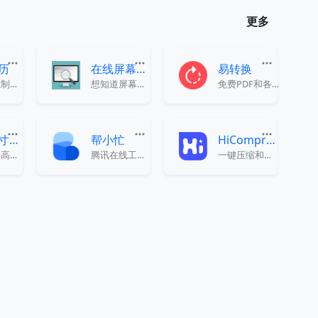
更多
历
在线屏幕检测
易转换
免费在线制作简历，可导出多种格式
想知道屏幕是否有缺陷？在线给显示器做个体检吧！
免费PDF和各种文件转换工具
产品尺寸与身高对比图工具
帮小忙
HiCompress
手机与身高尺寸对比图：并排比较 iPhone 与主流安卓、真人与动漫角色身高，数据可核对，并可一键进入可视化画布。
腾讯在线工具箱平台
一键压缩和转换图片