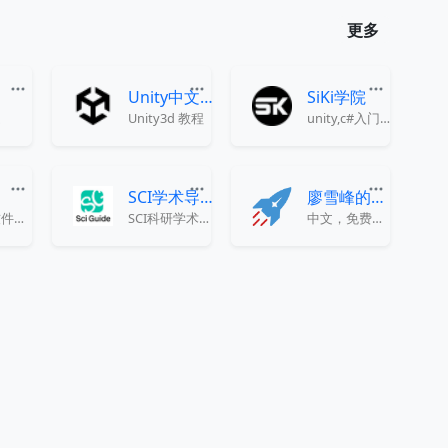
更多
Unity中文课堂
SiKi学院
题
Unity3d 教程
unity,c#入门学习网站（部分收费）
SCI学术导航
廖雪峰的官方网站
免费的软件教程学习网站
SCI科研学术导航平台，提供文献、教程、AI工具与学术资源，助力科研人员高效获取知识和信息。
中文，免费，零起点Python和Java等教程